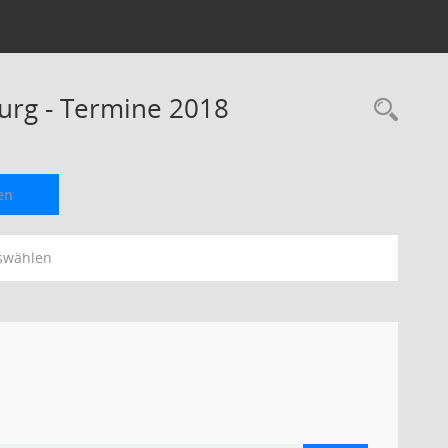
urg - Termine 2018
Rec
en
swählen