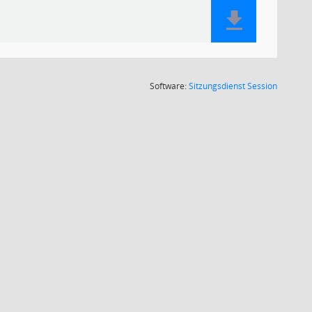
(Wird in
Software:
Sitzungsdienst
Session