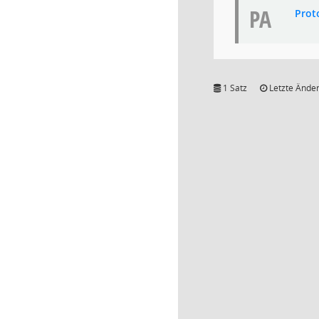
PA
Prot
1 Satz
Letzte Änder