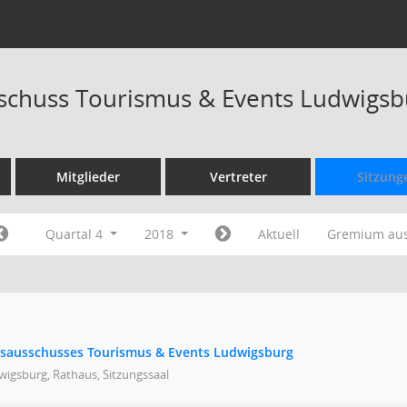
schuss Tourismus & Events Ludwigsb
Mitglieder
Vertreter
Sitzung
Quartal 4
2018
Aktuell
Gremium au
bsausschusses Tourismus & Events Ludwigsburg
igsburg, Rathaus, Sitzungssaal