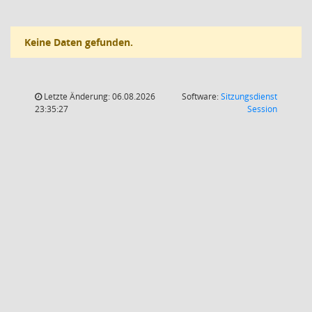
Keine Daten gefunden.
Letzte Änderung: 06.08.2026
Software:
Sitzungsdienst
(Wird in
23:35:27
Session