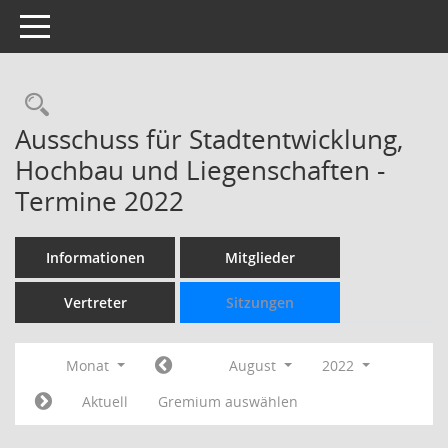
Toggle navigation
Rechercheauswahl
Ausschuss für Stadtentwicklung,
Hochbau und Liegenschaften -
Termine 2022
Informationen
Mitglieder
Vertreter
Sitzungen
Monat
August
2022
Aktuell
Gremium auswählen